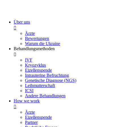
Zum
Inhalt
wechseln
Über uns
Ärzte
Bewertungen
Warum die Ukraine
Behandlungsmethoden
IVF
Kryozyklus
Eizellenspende
Intrauterine Befruchtung
Genetische Diagnose (NGS)
Leihmutterschaft
ICSI
Andere Behandlungen
How we work
Ärzte
Eizellenspende
Partner