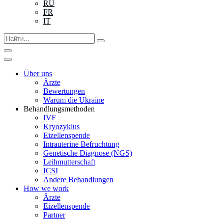
RU
FR
IT
Über uns
Ärzte
Bewertungen
Warum die Ukraine
Behandlungsmethoden
IVF
Kryozyklus
Eizellenspende
Intrauterine Befruchtung
Genetische Diagnose (NGS)
Leihmutterschaft
ICSI
Andere Behandlungen
How we work
Ärzte
Eizellenspende
Partner