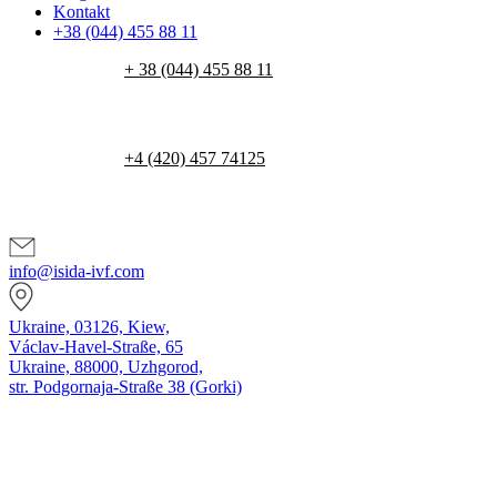
Kontakt
+38 (044) 455 88 11
+ 38 (044) 455 88 11
+4 (420) 457 74125
info@isida-ivf.com
Ukraine, 03126, Kiew,
Václav-Havel-Straße, 65
Ukraine, 88000, Uzhgorod,
str. Podgornaja-Straße 38 (Gorki)