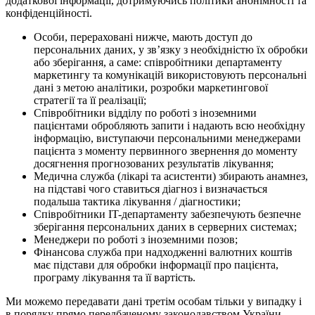
додаткової інформації, дотримуючись політики анонімності та
конфіденційності.
Особи, перераховані нижче, мають доступ до
персональних даних, у зв’язку з необхідністю їх обробки
або зберігання, а саме: співробітники департаменту
маркетингу та комунікацій використовують персональні
дані з метою аналітики, розробки маркетингової
стратегії та її реалізації;
Співробітники відділу по роботі з іноземними
пацієнтами обробляють запити і надають всю необхідну
інформацію, виступаючи персональними менеджерами
пацієнта з моменту первинного звернення до моменту
досягнення прогнозованих результатів лікування;
Медична служба (лікарі та асистенти) збирають анамнез,
на підставі чого ставиться діагноз і визначається
подальша тактика лікування / діагностики;
Співробітники IT-департаменту забезпечують безпечне
зберігання персональних даних в серверних системах;
Менеджери по роботі з іноземними позов;
Фінансова служба при надходженні валютних коштів
має підстави для обробки інформації про пацієнта,
програму лікування та її вартість.
Ми можемо передавати дані третім особам тільки у випадку і
в порядку прямо передбаченому законодавством України.