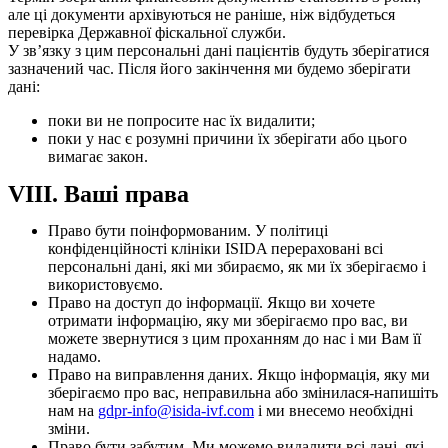
але ці документи архівуються не раніше, ніж відбудеться
перевірка Державної фіскальної служби.
У зв’язку з цим персональні дані пацієнтів будуть зберігатися
зазначений час. Після його закінчення ми будемо зберігати
дані:
поки ви не попросите нас їх видалити;
поки у нас є розумні причини їх зберігати або цього
вимагає закон.
VIII. Ваші права
Право бути поінформованим. У політиці
конфіденційності клініки ISIDA перераховані всі
персональні дані, які ми збираємо, як ми їх зберігаємо і
використовуємо.
Право на доступ до інформації. Якщо ви хочете
отримати інформацію, яку ми зберігаємо про вас, ви
можете звернутися з цим проханням до нас і ми Вам її
надамо.
Право на виправлення даних. Якщо інформація, яку ми
зберігаємо про вас, неправильна або змінилася-напишіть
нам на
gdpr-info@isida-ivf.com
і ми внесемо необхідні
зміни.
Право бути забутим. Ми можемо видалити всі дані, які