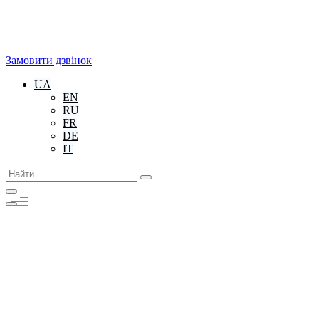
Замовити дзвінок
UA
EN
RU
FR
DE
IT