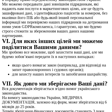
Ми можемо передавати дані зовнішнім підрядникам, які
надають нам послуги в маркетингових цілях, але це будуть
зашифровані дані, з ідентифікацією пацієнтів за номером, без
вказівки його ПІБ або будь-який інший персональної
інформації ми перевіряємо наших підрядників на дотримання
ними умов GDPRкомплаенса, і гарантуємо, що ми будемо
строго стежити за збереженням ваших даних нашими
партнерами.
VI. Для яких інших цілей ми можемо
поділитися Вашими даними?
Ми зробимо все можливе, щоб захистити ваші дані, але ми
будемо зобов’язані передати їх в наступних випадках:
якщо цього вимагає закон (наприклад, для відповіді на
запит правоохоронних і судових органів);
для захисту наших інтересів та запобігання шахрайству.
VII. Як довго ми зберігаємо Ваші дані?
Вся документація зберігається згідно вимог українського
законодавства.
На вимогу законодавства України, МЕДИЧНА
ДОКУМЕНТАЦІЯ, залежно від форм, може зберігатися від 6
місяців до 25 років.
Термін зберігання фінансових документів становить 3 роки,