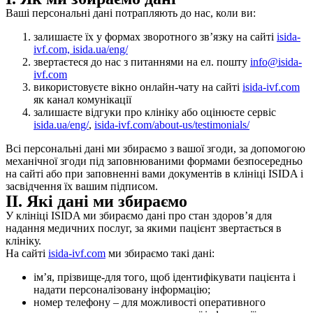
Ваші персональні дані потрапляють до нас, коли ви:
залишаєте їх у формах зворотного зв’язку на сайті
isida-
ivf.com,
isida.ua/eng/
звертаєтеся до нас з питаннями на ел. пошту
info@isida-
ivf.com
використовуєте вікно онлайн-чату на сайті
isida-ivf.com
як канал комунікації
залишаєте відгуки про клініку або оцінюєте сервіс
isida.ua/eng/
,
isida-ivf.com/about-us/testimonials/
Всі персональні дані ми збираємо з вашої згоди, за допомогою
механічної згоди під заповнюваними формами безпосередньо
на сайті або при заповненні вами документів в клініці ISIDA і
засвідчення їх вашим підписом.
II. Які дані ми збираємо
У клініці ISIDA ми збираємо дані про стан здоров’я для
надання медичних послуг, за якими пацієнт звертається в
клініку.
На сайті
isida-ivf.com
ми збираємо такі дані:
ім’я, прізвище-для того, щоб ідентифікувати пацієнта і
надати персоналізовану інформацію;
номер телефону – для можливості оперативного