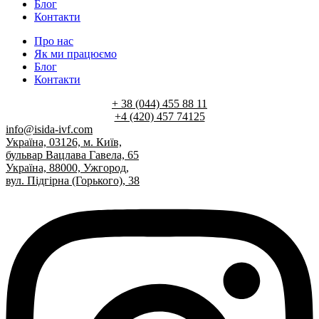
Блог
Контакти
Про нас
Як ми працюємо
Блог
Контакти
+ 38 (044) 455 88 11
+4 (420) 457 74125
info@isida-ivf.com
Україна, 03126, м. Київ,
бульвар Вацлава Гавела, 65
Україна, 88000, Ужгород,
вул. Підгірна (Горького), 38