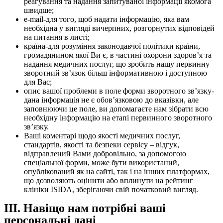
реагування та надання запитуваної інформації якомога
швидше;
e-mail-для того, щоб надати інформацію, яка вам
необхідна у вигляді вичерпних, розгорнутих відповідей
на питання в листі;
країна-для розуміння законодавчої політики країни,
громадянином якої Ви є, в частині охорони здоров’я та
надання медичних послуг, що зробить нашу первинну
зворотний зв’язок більш інформативною і доступною
для Вас;
опис вашої проблеми в поле форми зворотного зв’язку-
дана інформація не є обов’язковою до вказівки, але
заповнюючи це поле, ви допомагаєте нам зібрати всю
необхідну інформацію на етапі первинного зворотного
зв’язку.
Ваші коментарі щодо якості медичних послуг,
стандартів, якості та безпеки сервісу – відгук,
відправлений Вами добровільно, за допомогою
спеціальної форми, може бути використаний,
опублікований як на сайті, так і на інших платформах,
що дозволяють оцінити або вплинути на рейтинг
клініки ISIDA, зберігаючи свій початковий вигляд.
III. Навіщо нам потрібні ваші
персональні дані