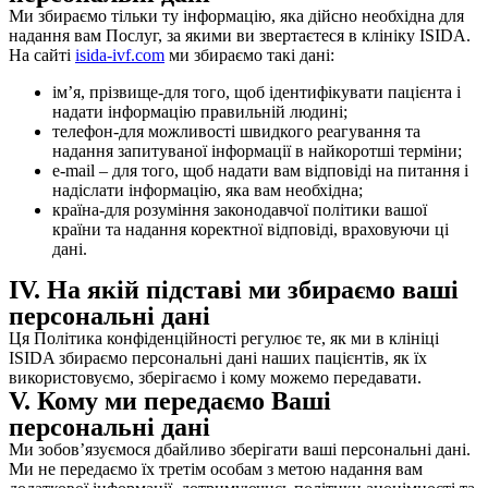
Ми збираємо тільки ту інформацію, яка дійсно необхідна для
надання вам Послуг, за якими ви звертаєтеся в клініку ISIDA.
На сайті
isida-ivf.com
ми збираємо такі дані:
ім’я, прізвище-для того, щоб ідентифікувати пацієнта і
надати інформацію правильній людині;
телефон-для можливості швидкого реагування та
надання запитуваної інформації в найкоротші терміни;
e-mail – для того, щоб надати вам відповіді на питання і
надіслати інформацію, яка вам необхідна;
країна-для розуміння законодавчої політики вашої
країни та надання коректної відповіді, враховуючи ці
дані.
IV. На якій підставі ми збираємо ваші
персональні дані
Ця Політика конфіденційності регулює те, як ми в клініці
ISIDA збираємо персональні дані наших пацієнтів, як їх
використовуємо, зберігаємо і кому можемо передавати.
V. Кому ми передаємо Ваші
персональні дані
Ми зобов’язуємося дбайливо зберігати ваші персональні дані.
Ми не передаємо їх третім особам з метою надання вам