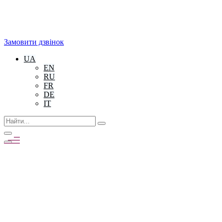
Замовити дзвінок
UA
EN
RU
FR
DE
IT