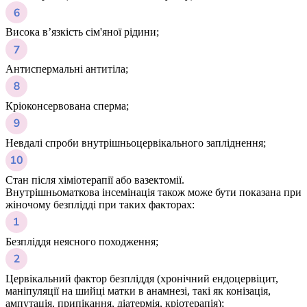
Висока в’язкість сім'яної рідини;
Антиспермальні антитіла;
Кріоконсервована сперма;
Невдалі спроби внутрішньоцервікального запліднення;
Стан після хіміотерапії або вазектомії.
Внутрішньоматкова інсемінація також може бути показана при
жіночому безплідді при таких факторах:
Безпліддя неясного походження;
Цервікальний фактор безпліддя (хронічний ендоцервіцит,
маніпуляції на шийці матки в анамнезі, такі як конізація,
ампутація, припікання, діатермія, кріотерапія);