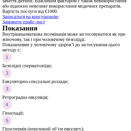
зачаття дитини. Важливим фактором є також невикористання
або відносно невелике використання медичних препаратів.
Вартість послуги від €1000.
Записатися на консультацію
Замовити прайс-лист
Показання
Внутрішньоматкова інсемінація може застосовуватися як при
жіночому, так і при чоловічому безплідді.
Показаннями у чоловічому здоров’ї до застосування цього
методу є:
Безплідні сперматозоїди;
Еякуляторно-сексуальні розлади;
Ретроградна еякуляція;
Гіпоспадії;
Гіпоспермія (невеликий об’єм еякуляту);