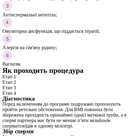
Антиспермальні антитіла;
Овуляторна дисфункція, що піддається терапії;
Алергія на сім'яну рідину;
Вагінізм.
Як проходить процедура
Етап 1
Етап 2
Етап 3
Етап 4
Діагностика
Перед включенням до програми подружжю пропонують
пройти ретельне обстеження. Для ВМІ повинна бути
збережена прохідність принаймні однієї маткової труби, а в
спермі партнера має бути не менше п’яти мільйонів
сперматозоїдів в одному мілілітрі.
Збір сперми