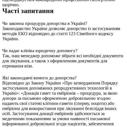
щорічно.
Часті запитання
Чи законна процедура донорства в Україні?
Законодавство України дозволяє донорство із застосуванням
методів ЕКО відповідно до статті 123 Сімейного кодексу
України.
Чи надає клініка юридичну допомогу?
Так, наш менеджер допоможе зібрати всі необхідні документи
для лікування, а також з оформленням документів для
отримання візи.
Які законодавчі вимоги до донорства?
Відповідно до Закону України «Про затвердження Порядку
застосування допоміжних репродуктивних технологій в
Україні»: «Донація гамет та ембріонів – процедура, за якою
донори за письмово оформленою добровільною згодою
надають свої статеві клітини-гамети (сперму, ооцити) або
ембріони для використання при лікуванні безпліддя інших
осіб. Застосування донації ембріонів здійснюється за
медичними показаннями за умови наявності письмової
інформованої добровільної згоди пацієнтів, забезпечення