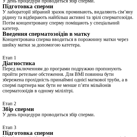
У день процедури проводиться збір сперми.
Підготовка сперми
У лабораторії зібраний зразок промивають, видаляють сімʼяну
рідину та відбирають найбільш активні та зрілі сперматозоїди.
Потім концентровану сперму поміщають у спеціальний
катетер.
Введення сперматозоїдів в матку
Концентрована сперма вводиться в порожнину матки через
шийку матки за допомогою катетера.
Етап 1
Діагностика
Перед включенням до програми подружжю пропонують
пройти ретельне обстеження. Для ВМІ повинна бути
збережена прохідність принаймні однієї маткової труби, а в
спермі партнера має бути не менше п’яти мільйонів
сперматозоїдів в одному мілілітрі.
Етап 2
Збір сперми
У день процедури проводиться збір сперми.
Етап 3
Підготовка сперми