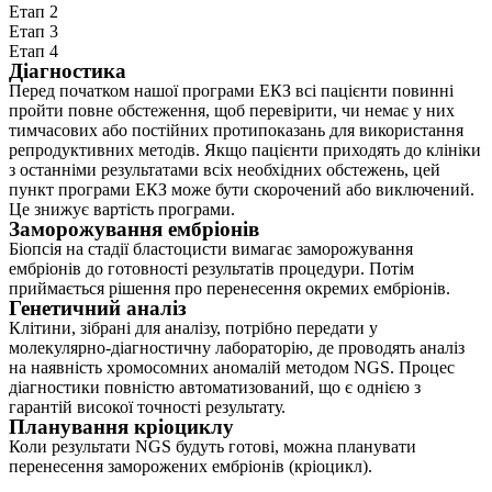
Етап 2
Етап 3
Етап 4
Діагностика
Перед початком нашої програми ЕКЗ всі пацієнти повинні
пройти повне обстеження, щоб перевірити, чи немає у них
тимчасових або постійних протипоказань для використання
репродуктивних методів. Якщо пацієнти приходять до клініки
з останніми результатами всіх необхідних обстежень, цей
пункт програми ЕКЗ може бути скорочений або виключений.
Це знижує вартість програми.
Заморожування ембріонів
Біопсія на стадії бластоцисти вимагає заморожування
ембріонів до готовності результатів процедури. Потім
приймається рішення про перенесення окремих ембріонів.
Генетичний аналіз
Клітини, зібрані для аналізу, потрібно передати у
молекулярно-діагностичну лабораторію, де проводять аналіз
на наявність хромосомних аномалій методом NGS. Процес
діагностики повністю автоматизований, що є однією з
гарантій високої точності результату.
Планування кріоциклу
Коли результати NGS будуть готові, можна планувати
перенесення заморожених ембріонів (кріоцикл).