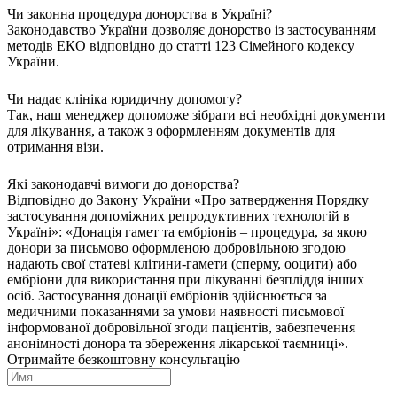
Чи законна процедура донорства в Україні?
Законодавство України дозволяє донорство із застосуванням
методів ЕКО відповідно до статті 123 Сімейного кодексу
України.
Чи надає клініка юридичну допомогу?
Так, наш менеджер допоможе зібрати всі необхідні документи
для лікування, а також з оформленням документів для
отримання візи.
Які законодавчі вимоги до донорства?
Відповідно до Закону України «Про затвердження Порядку
застосування допоміжних репродуктивних технологій в
Україні»: «Донація гамет та ембріонів – процедура, за якою
донори за письмово оформленою добровільною згодою
надають свої статеві клітини-гамети (сперму, ооцити) або
ембріони для використання при лікуванні безпліддя інших
осіб. Застосування донації ембріонів здійснюється за
медичними показаннями за умови наявності письмової
інформованої добровільної згоди пацієнтів, забезпечення
анонімності донора та збереження лікарської таємниці».
Отримайте безкоштовну консультацію