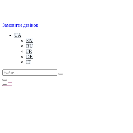
Замовити дзвінок
UA
EN
RU
FR
DE
IT