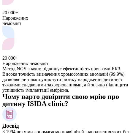
20 000+
Народжених
немовлят
20 000+
Народжених немовлят
Метод NGS значно підвищує ефективність програми ЕКЗ.
Висока точність визначення хромосомних аномалій (99,9%)
дозволяє не тільки уникнути ризику народження дитини з
тяжкими спадковими захворюваннями, а й значно підвищити
успішність імплантації ембріона.
Чому варто довірити свою мрію про
дитину ISIDA clinic?
Досвід
З 1994 року ми допомагаємо появі дітей, народження яких без