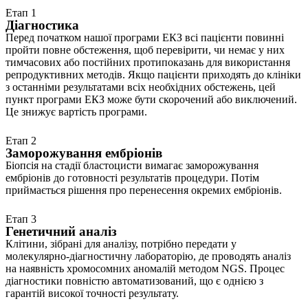
Етап 1
Діагностика
Перед початком нашої програми ЕКЗ всі пацієнти повинні
пройти повне обстеження, щоб перевірити, чи немає у них
тимчасових або постійних протипоказань для використання
репродуктивних методів. Якщо пацієнти приходять до клініки
з останніми результатами всіх необхідних обстежень, цей
пункт програми ЕКЗ може бути скорочений або виключений.
Це знижує вартість програми.
Етап 2
Заморожування ембріонів
Біопсія на стадії бластоцисти вимагає заморожування
ембріонів до готовності результатів процедури. Потім
приймається рішення про перенесення окремих ембріонів.
Етап 3
Генетичний аналіз
Клітини, зібрані для аналізу, потрібно передати у
молекулярно-діагностичну лабораторію, де проводять аналіз
на наявність хромосомних аномалій методом NGS. Процес
діагностики повністю автоматизований, що є однією з
гарантій високої точності результату.