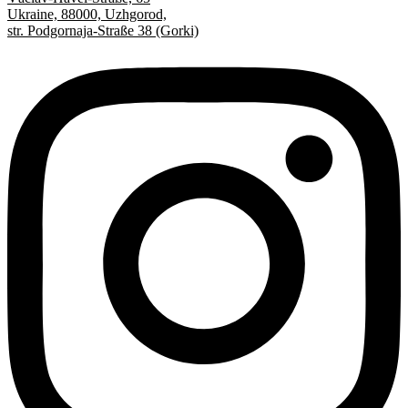
Ukraine, 88000, Uzhgorod,
str. Podgornaja-Straße 38 (Gorki)