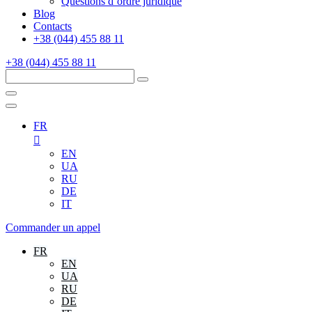
Questions d’ordre juridique
Blog
Contacts
+38 (044) 455 88 11
+38 (044) 455 88 11
FR
EN
UA
RU
DE
IT
Commander un appel
FR
EN
UA
RU
DE