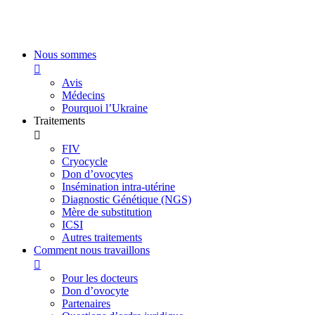
Aller
au
contenu
Nous sommes
Avis
Médecins
Pourquoi l’Ukraine
Traitements
FIV
Cryocycle
Don d’ovocytes
Insémination intra-utérine
Diagnostic Génétique (NGS)
Mère de substitution
ICSI
Autres traitements
Comment nous travaillons
Pour les docteurs
Don d’ovocyte
Partenaires