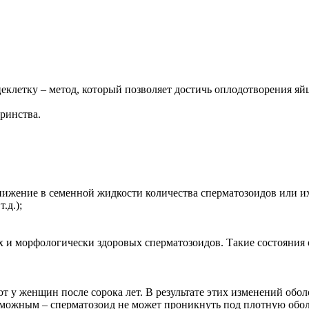
цеклетку – метод, который позволяет достичь оплодотворения я
ринства.
нижение в семенной жидкости количества сперматозоидов или и
.д.);
х и морфологически здоровых сперматозоидов. Такие состояния
т у женщин после сорока лет. В результате этих изменений обол
озможным – сперматозоид не может проникнуть под плотную обо