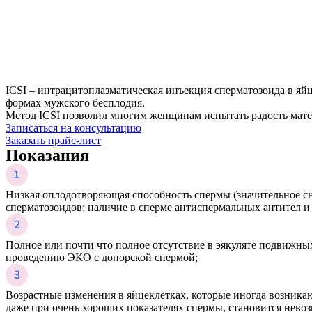
ICSI – интрацитоплазматическая инъекция сперматозоида в яй
формах мужского бесплодия.
Метод ICSI позволил многим женщинам испытать радость мате
Записаться на консультацию
Заказать прайс-лист
Показания
Низкая оплодотворяющая способность спермы (значительное с
сперматозоидов; наличие в сперме антиспермальных антител и т
Полное или почти что полное отсутствие в эякуляте подвижны
проведению ЭКО с донорской спермой;
Возрастные изменения в яйцеклетках, которые иногда возникаю
даже при очень хороших показателях спермы, становится нев