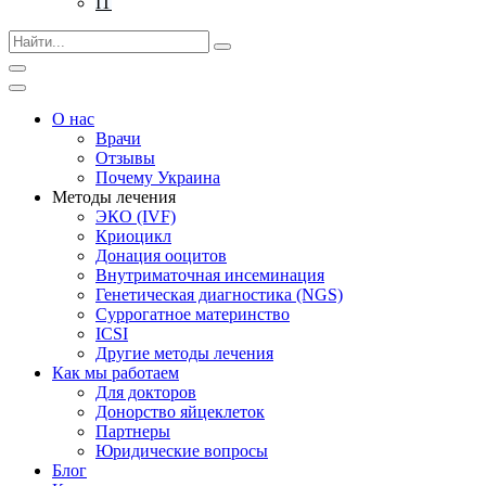
IT
О нас
Врачи
Отзывы
Почему Украина
Методы лечения
ЭКО (IVF)
Криоцикл
Донация ооцитов
Внутриматочная инсеминация
Генетическая диагностика (NGS)
Суррогатное материнство
ICSI
Другие методы лечения
Как мы работаем
Для докторов
Донорство яйцеклеток
Партнеры
Юридические вопросы
Блог