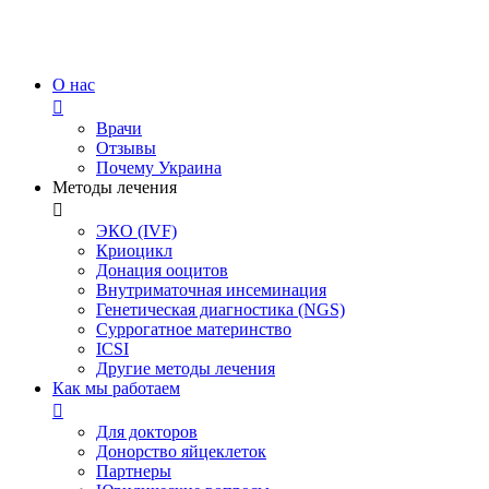
Перейти
к
содержимому
О нас
Врачи
Отзывы
Почему Украина
Методы лечения
ЭКО (IVF)
Криоцикл
Донация ооцитов
Внутриматочная инсеминация
Генетическая диагностика (NGS)
Суррогатное материнство
ICSI
Другие методы лечения
Как мы работаем
Для докторов
Донорство яйцеклеток
Партнеры