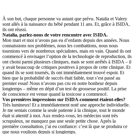
À son but, chaque personne va autant que prévu. Natalia et Valery
sont allés à la naissance du bébé pendant 11 ans. Et, grâce à ISIDA,
ils ont réussi.
Natalia, parlez-nous de votre rencontre avec ISIDA.
Mon mari et moi n’avons pas eu d’enfants depuis des années. Nous
connaissions nos problèmes, nous les combattions, nous nous
tournions vers de nombreux spécialistes, mais en vain. Quand ils ont
commencé à envisager l’option de la technologie de reproduction, ils
ont choisi parmi plusieurs cliniques, mais se sont arrêtés à ISIDA – il
y avait beaucoup de critiques positives à propos de cette clinique. Et
quand ils se sont tournés, ils ont immédiatement trouvé espoir. Et
bien que la probabilité de succès était faible, tout s’est passé au
premier essai! Nous n’avons pas cru en notre bonheur depuis
longtemps – même en dépit d’un test de grossesse positif. La prise
de conscience est venue quand la toxicose a commencé.
Vos premières impressions sur ISIDA-comment étaient-elles?
Très lumineux! Et a immédiatement noté une approche individuelle.
Je me sentais comme la seule patiente à la clinique, tout le monde
était si attentif à moi. Aux rendez-vous, les médecins sont très
scrupuleux, ne manquez pas une seule petite chose. Après la
première consultation, j’ai eu confiance: c’est là que se produira ce
que nous voulions depuis si longtemps.