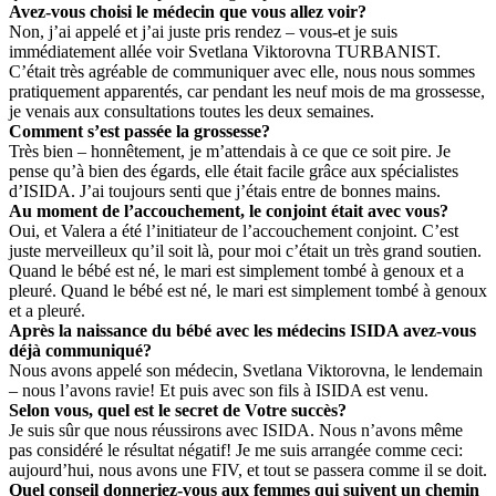
Avez-vous choisi le médecin que vous allez voir?
Non, j’ai appelé et j’ai juste pris rendez – vous-et je suis
immédiatement allée voir Svetlana Viktorovna TURBANIST.
C’était très agréable de communiquer avec elle, nous nous sommes
pratiquement apparentés, car pendant les neuf mois de ma grossesse,
je venais aux consultations toutes les deux semaines.
Comment s’est passée la grossesse?
Très bien – honnêtement, je m’attendais à ce que ce soit pire. Je
pense qu’à bien des égards, elle était facile grâce aux spécialistes
d’ISIDA. J’ai toujours senti que j’étais entre de bonnes mains.
Au moment de l’accouchement, le conjoint était avec vous?
Oui, et Valera a été l’initiateur de l’accouchement conjoint. C’est
juste merveilleux qu’il soit là, pour moi c’était un très grand soutien.
Quand le bébé est né, le mari est simplement tombé à genoux et a
pleuré. Quand le bébé est né, le mari est simplement tombé à genoux
et a pleuré.
Après la naissance du bébé avec les médecins ISIDA avez-vous
déjà communiqué?
Nous avons appelé son médecin, Svetlana Viktorovna, le lendemain
– nous l’avons ravie! Et puis avec son fils à ISIDA est venu.
Selon vous, quel est le secret de Votre succès?
Je suis sûr que nous réussirons avec ISIDA. Nous n’avons même
pas considéré le résultat négatif! Je me suis arrangée comme ceci:
aujourd’hui, nous avons une FIV, et tout se passera comme il se doit.
Quel conseil donneriez-vous aux femmes qui suivent un chemin