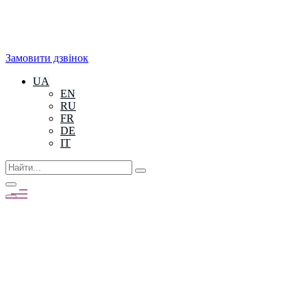
Замовити дзвінок
UA
EN
RU
FR
DE
IT