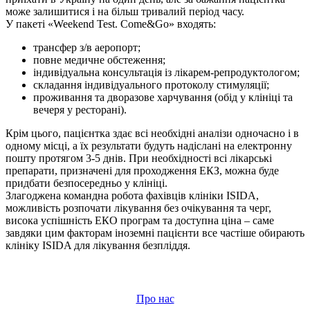
може залишитися і на більш тривалий період часу.
У пакеті «Weekend Test. Come&Go» входять:
трансфер з/в аеропорт;
повне медичне обстеження;
індивідуальна консультація із лікарем-репродуктологом;
складання індивідуального протоколу стимуляції;
проживання та дворазове харчування (обід у клініці та
вечеря у ресторані).
Крім цього, пацієнтка здає всі необхідні аналізи одночасно і в
одному місці, а їх результати будуть надіслані на електронну
пошту протягом 3-5 днів. При необхідності всі лікарські
препарати, призначені для проходження ЕКЗ, можна буде
придбати безпосередньо у клініці.
Злагоджена командна робота фахівців клініки ISIDA,
можливість розпочати лікування без очікування та черг,
висока успішність ЕКО програм та доступна ціна – саме
завдяки цим факторам іноземні пацієнти все частіше обирають
клініку ISIDA для лікування безпліддя.
Про нас