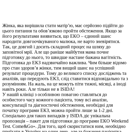
Жінка, яка вирішила стати матір’ю, має серйозно підійти до
цього питання та обов’язково пройти обстеження. Якщо за
його результатами виявиться, що ЕКО – єдиний шанс
народити довгоочікуваного малюка, не варто зневірятися.
Так, це довгий і досить складний процес на шляху до
заповітної мрії. Але що раніше майбутня мама почне
підготовку до нього, то швидше настане бажана вагітність.
Підготовка до ЕКЗ надзвичайно важлива. Чим більше відомо
про стан здоров’я жінки, тим вищий шанс на успішний
результат процедури. Тому до великого списку досліджень та
аналізів, що передують ЕКЗ, слід ставитися відповідально та з
розумінням. На жаль, на це можуть піти тижні, місяці, а іноді
навіть роки. Але тільки не в ISIDA!
У нашій клініці з особливою повагою ставляться до
особистого часу кожного пацієнта, тому всі аналізи,
консультації та діагностичні обстеження, необхідні для
початку програми ЕКЗ, можна пройти лише за 1-2 дні.
Спеціально для таких випадків у ISIDA діє унікальна
пропозиція – пакет для підготовки до програми ЕКО Weekend
Test. Come&Go». Для того, щоб скористатися ним, необхідно
приїхати в Україну на один день, але за бажання пацієнтка