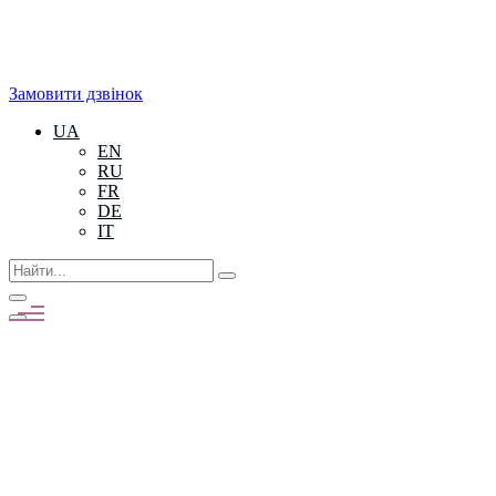
Замовити дзвінок
UA
EN
RU
FR
DE
IT