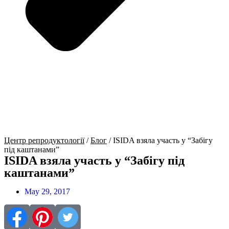
Центр репродуктології
/
Блог
/
ISIDA взяла участь у “Забігу
під каштанами”
ISIDA взяла участь у “Забігу під
каштанами”
May 29, 2017