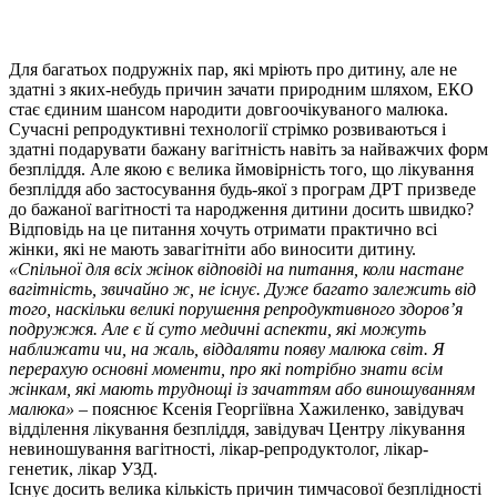
Для багатьох подружніх пар, які мріють про дитину, але не
здатні з яких-небудь причин зачати природним шляхом, ЕКО
стає єдиним шансом народити довгоочікуваного малюка.
Сучасні репродуктивні технології стрімко розвиваються і
здатні подарувати бажану вагітність навіть за найважчих форм
безпліддя. Але якою є велика ймовірність того, що лікування
безпліддя або застосування будь-якої з програм ДРТ призведе
до бажаної вагітності та народження дитини досить швидко?
Відповідь на це питання хочуть отримати практично всі
жінки, які не мають завагітніти або виносити дитину.
«Спільної для всіх жінок відповіді на питання, коли настане
вагітність, звичайно ж, не існує. Дуже багато залежить від
того, наскільки великі порушення репродуктивного здоров’я
подружжя. Але є й суто медичні аспекти, які можуть
наближати чи, на жаль, віддаляти появу малюка світ. Я
перерахую основні моменти, про які потрібно знати всім
жінкам, які мають труднощі із зачаттям або виношуванням
малюка»
– пояснює Ксенія Георгіївна Хажиленко, завідувач
відділення лікування безпліддя, завідувач Центру лікування
невиношування вагітності, лікар-репродуктолог, лікар-
генетик, лікар УЗД.
Існує досить велика кількість причин тимчасової безплідності