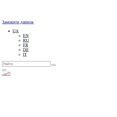
Замовити дзвінок
UA
EN
RU
FR
DE
IT