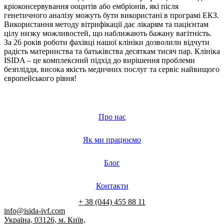
кріоконсервування ооцитів або ембріонів, які після
генетичного аналізу можуть бути використані в програмі ЕКЗ.
Використання методу вітрифікації дає лікарям та пацієнтам
цілу низку можливостей, що наближають бажану вагітність.
За 26 років роботи фахівці нашої клініки дозволили відчути
радість материнства та батьківства десяткам тисяч пар. Клініка
ISIDA – це комплексний підхід до вирішення проблеми
безпліддя, висока якість медичних послуг та сервіс найвищого
європейського рівня!
Про нас
Як ми працюємо
Блог
Контакти
+ 38 (044) 455 88 11
info@isida-ivf.com
Україна, 03126, м. Київ,