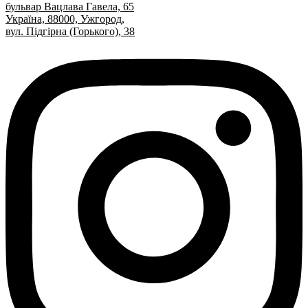
бульвар Вацлава Гавела, 65
Україна, 88000, Ужгород,
вул. Підгірна (Горького), 38