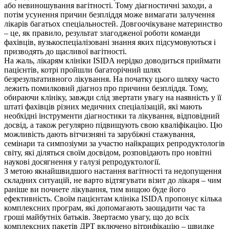
або невиношування вагітності. Тому діагностичні заходи, а
потім усунення причин безпліддя може вимагати залучення
лікарів багатьох спеціальностей. Довгоочікуване материнство
– це, як правило, результат злагодженої роботи команди
фахівців, вузькоспеціалізовані знання яких підсумовуються і
призводять до щасливої вагітності.
На жаль, лікарям клініки ISIDA нерідко доводиться приймати
пацієнтів, котрі пройшли багаторічний шлях
безрезультативного лікування. На початку цього шляху часто
лежить помилковий діагноз про причини безпліддя. Тому,
обираючи клініку, завжди слід звертати увагу на наявність у її
штаті фахівців різних медичних спеціалізацій, які мають
необхідні інструменти діагностики та лікування, відповідний
досвід, а також регулярно підвищують свою кваліфікацію. Цю
можливість дають вітчизняні та зарубіжні стажування,
семінари та симпозіуми за участю найкращих репродуктологів
світу, які діляться своїм досвідом, розповідають про новітні
наукові досягнення у галузі репродуктології.
З метою якнайшвидшого настання вагітності та недопущення
складних ситуацій, не варто відтягувати візит до лікаря – чим
раніше ви почнете лікування, тим вищою буде його
ефективність. Своїм пацієнтам клініка ISIDA пропонує кілька
комплексних програм, які допомагають заощадити час та
гроші майбутніх батьків. Звертаємо увагу, що до всіх
комплексних пакетів ДРТ включено вітрифікацію – швидке