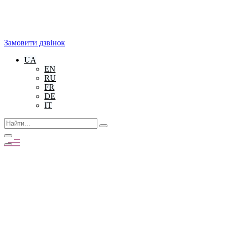
Замовити дзвінок
UA
EN
RU
FR
DE
IT