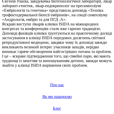
Євгенія Улаєва, завідувачка біотехнологічної лабораторії, лікар
лаборант-генетик, лікар-ендокринолог на пресимпозіумі
«Ембріологія та генетика» представила доповідь «Техніка
трофектодермальної біопсії ембріонів», на секції симпозіуму
«Андрологія, ембріо та для ПГД -А».
Яскраві виступи лікарів клініки ISIDA на міжнародних
конгресах та конференціях стали вже гарною традицією.
Доповіді фахівців клініки ґрунтуються на практичному досвіді
застосування в клініці ISIDA передових досягнень світової
репродуктивної медицини, завдяки чому їх доповіді завжди
викликають великий інтерес учасників заходів, нерідко
виникає гаряче обговорення найгостріших питань та проблем.
І це – яскраве підтвердження того, що сімейні пари, які мають
труднощі із зачаттям та виношуванням дитини, завжди можуть
знайти у клініці ISIDA вирішення своїх проблем.
Про нас
Як ми працюємо
Блог