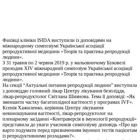
Фахівці клініки ISIDA виступили із доповідями на
міжнародному симпозіумі Української асоціації
репродуктивної медицини «Теорія та практика репродукції
людини».
З 31 травня по 2 червня 2019 р. у мальовничому Буковелі
проходив XIV міжнародний симпозіум Української асоціації
репродуктивної медицини «Теорія та практика репродукції
людини».
На секції “Актуальні питання репродукції людини” виступила
з доповіддю головний лікар Центру лікування безпліддя,
лікар-репродуктолог Світлана Шиянова. Тема її доповіді: «Як
зменшити частку багатоплідної вагітності у програмах IVF».
Ксенія Хажиленко, керівник Центру лікування
невиношування вагітності, лікар-репродуктолог на
пленарному засіданні «Контраверсія в імунології репродукції»
представила до уваги учасників симпозіуму доповідь «Про що
варто подумати перед призначенням імунних тестів пацієнтам
із репродуктивними розладами?».