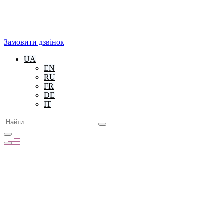
Замовити дзвінок
UA
EN
RU
FR
DE
IT