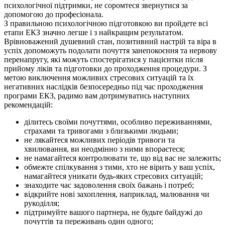
психологічної підтримки, не соромтеся звернутися за
допомогою до професіонала.
З правильною психологічною підготовкою ви пройдете всі
етапи ЕКЗ значно легше і з найкращим результатом.
Врівноважений душевний стан, позитивний настрій та віра в
успіх допоможуть подолати почуття занепокоєння та нервову
перенапругу, які можуть спостерігатися у пацієнтки після
прийому ліків та підготовки до проходження процедури. З
метою виключення можливих стресових ситуацій та їх
негативних наслідків безпосередньо під час проходження
програми ЕКЗ, радимо вам дотримуватись наступних
рекомендацій:
ділитесь своїми почуттями, особливо переживаннями,
страхами та тривогами з близькими людьми;
не лякайтеся можливих періодів тривоги та
хвилювання, ви неодмінно з ними впораєтеся;
не намагайтеся контролювати те, що від вас не залежить;
обмежте спілкування з тими, хто не вірить у ваш успіх,
намагайтеся уникати будь-яких стресових ситуацій;
знаходите час задоволення своїх бажань і потреб;
відкрийте нові захоплення, наприклад, малювання чи
рукоділля;
підтримуйте вашого партнера, не будьте байдужі до
почуттів та переживань один одного;