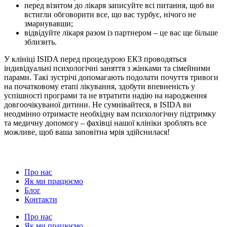
перед візитом до лікаря записуйте всі питання, щоб ви
встигли обговорити все, що вас турбує, нічого не
змарнувавши;
відвідуйте лікаря разом із партнером – це вас ще більше
зблизить.
У клініці ISIDA перед процедурою ЕКЗ проводяться
індивідуальні психологічні заняття з жінками та сімейними
парами. Такі зустрічі допомагають подолати почуття тривоги
на початковому етапі лікування, здобути впевненість у
успішності програми та не втратити надію на народження
довгоочікуваної дитини. Не сумнівайтеся, в ISIDA ви
неодмінно отримаєте необхідну вам психологічну підтримку
та медичну допомогу – фахівці нашої клініки зроблять все
можливе, щоб ваша заповітна мрія здійснилася!
Про нас
Як ми працюємо
Блог
Контакти
Про нас
Як ми працюємо