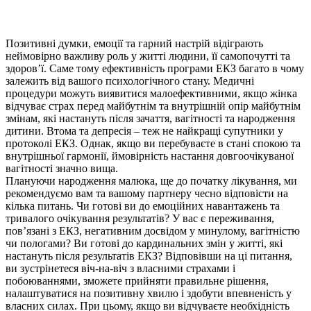
Позитивні думки, емоції та гарний настрій відіграють
неймовірно важливу роль у житті людини, її самопочутті та
здоров’ї. Саме тому ефективність програми ЕКЗ багато в чому
залежить від вашого психологічного стану. Медичні
процедури можуть виявитися малоефективними, якщо жінка
відчуває страх перед майбутнім та внутрішній опір майбутнім
змінам, які настануть після зачаття, вагітності та народження
дитини. Втома та депресія – теж не найкращі супутники у
протоколі ЕКЗ. Однак, якщо ви перебуваєте в стані спокою та
внутрішньої гармонії, ймовірність настання довгоочікуваної
вагітності значно вища.
Плануючи народження малюка, ще до початку лікування, ми
рекомендуємо вам та вашому партнеру чесно відповісти на
кілька питань. Чи готові ви до емоційних навантажень та
тривалого очікування результатів? У вас є переживання,
пов’язані з ЕКЗ, негативним досвідом у минулому, вагітністю
чи пологами? Ви готові до кардинальних змін у житті, які
настануть після результатів ЕКЗ? Відповівши на ці питання,
ви зустрінетеся віч-на-віч з власними страхами і
побоюваннями, зможете прийняти правильне рішення,
налаштуватися на позитивну хвилю і здобути впевненість у
власних силах. При цьому, якщо ви відчуваєте необхідність