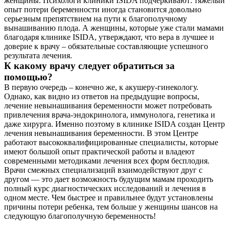
женщины. Психологи клиники ISIDA подчеркивают: тяжелый
опыт потери беременности иногда становится довольно
серьезным препятствием на пути к благополучному
вынашиванию плода. А женщины, которые уже стали мамами
благодаря клинике ISIDA, утверждают, что вера в лучшее и
доверие к врачу – обязательные составляющие успешного
результата лечения.
К какому врачу следует обратиться за
помощью?
В первую очередь – конечно же, к акушеру-гинекологу.
Однако, как видно из ответов на предыдущие вопросы,
лечение невынашивания беременности может потребовать
привлечения врача-эндокринолога, иммунолога, генетика и
даже хирурга. Именно поэтому в клинике ISIDA создан Центр
лечения невынашивания беременности. В этом Центре
работают высококвалифицированные специалисты, которые
имеют большой опыт практической работы и владеют
современными методиками лечения всех форм бесплодия.
Врачи смежных специализаций взаимодействуют друг с
другом — это дает возможность будущим мамам проходить
полный курс диагностических исследований и лечения в
одном месте. Чем быстрее и правильнее будут установлены
причины потери ребенка, тем больше у женщины шансов на
следующую благополучную беременность!