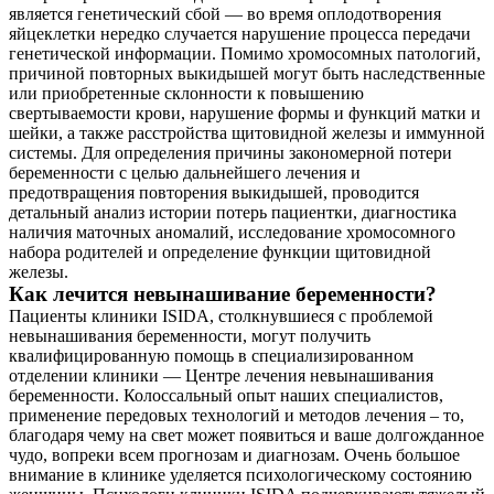
является генетический сбой — во время оплодотворения
яйцеклетки нередко случается нарушение процесса передачи
генетической информации. Помимо хромосомных патологий,
причиной повторных выкидышей могут быть наследственные
или приобретенные склонности к повышению
свертываемости крови, нарушение формы и функций матки и
шейки, а также расстройства щитовидной железы и иммунной
системы. Для определения причины закономерной потери
беременности с целью дальнейшего лечения и
предотвращения повторения выкидышей, проводится
детальный анализ истории потерь пациентки, диагностика
наличия маточных аномалий, исследование хромосомного
набора родителей и определение функции щитовидной
железы.
Как лечится невынашивание беременности?
Пациенты клиники ISIDA, столкнувшиеся с проблемой
невынашивания беременности, могут получить
квалифицированную помощь в специализированном
отделении клиники — Центре лечения невынашивания
беременности. Колоссальный опыт наших специалистов,
применение передовых технологий и методов лечения – то,
благодаря чему на свет может появиться и ваше долгожданное
чудо, вопреки всем прогнозам и диагнозам. Очень большое
внимание в клинике уделяется психологическому состоянию