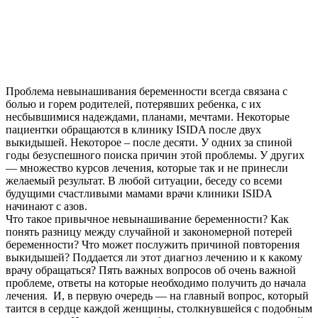
Проблема невынашивания беременности всегда связана с
болью и горем родителей, потерявших ребенка, с их
несбывшимися надеждами, планами, мечтами. Некоторые
пациентки обращаются в клинику ISIDA после двух
выкидышей. Некоторое – после десяти. У одних за спиной
годы безуспешного поиска причин этой проблемы. У других
— множество курсов лечения, которые так и не принесли
желаемый результат. В любой ситуации, беседу со всеми
будущими счастливыми мамами врачи клиники ISIDA
начинают с азов.
Что такое привычное невынашивание беременности? Как
понять разницу между случайной и закономерной потерей
беременности? Что может послужить причиной повторения
выкидышей? Поддается ли этот диагноз лечению и к какому
врачу обращаться? Пять важных вопросов об очень важной
проблеме, ответы на которые необходимо получить до начала
лечения. И, в первую очередь — на главный вопрос, который
таится в сердце каждой женщины, столкнувшейся с подобным