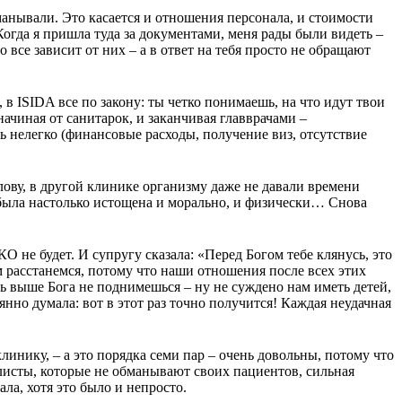
манывали. Это касается и отношения персонала, и стоимости
огда я пришла туда за документами, меня рады были видеть –
 все зависит от них – а в ответ на тебя просто не обращают
 в ISIDA все по закону: ты четко понимаешь, на что идут твои
начиная от санитарок, и заканчивая главврачами –
ь нелегко (финансовые расходы, получение виз, отсутствие
лову, в другой клинике организму даже не давали времени
– была настолько истощена и морально, и физически… Снова
О не будет. И супругу сказала: «Перед Богом тебе клянусь, это
м расстанемся, потому что наши отношения после всех этих
ь выше Бога не поднимешься – ну не суждено нам иметь детей,
нно думала: вот в этот раз точно получится! Каждая неудачная
 клинику, – а это порядка семи пар – очень довольны, потому что
алисты, которые не обманывают своих пациентов, сильная
ла, хотя это было и непросто.