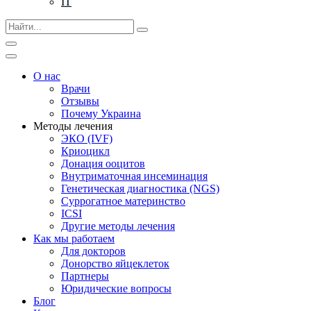
IT
О нас
Врачи
Отзывы
Почему Украина
Методы лечения
ЭКО (IVF)
Криоцикл
Донация ооцитов
Внутриматочная инсеминация
Генетическая диагностика (NGS)
Суррогатное материнство
ICSI
Другие методы лечения
Как мы работаем
Для докторов
Донорство яйцеклеток
Партнеры
Юридические вопросы
Блог