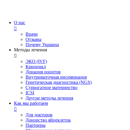
О нас
Врачи
Отзывы
Почему Украина
Методы лечения
ЭКО (IVF)
Криоцикл
Донация ооцитов
Внутриматочная инсеминация
Генетическая диагностика (NGS)
Суррогатное материнство
ICSI
Другие методы лечения
Как мы работаем
Для докторов
Донорство яйцеклеток
Партнеры