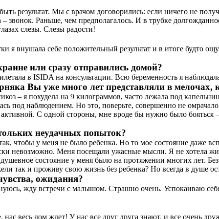
быть результат. Мы с врачом договорились: если ничего не получ
– звонок. Раньше, чем предполагалось. И в трубке долгожданное:
глазах слезы. Слезы радости!
и я внушала себе положительный результат и в итоге будто ощу
Украине или сразу отправились домой?
илетала в ISIDA на консультации. Всю беременность я наблюдала
яка Вы уже много лет представляли в мелочах, к
коз – я похудела на 9 килограммов, часто лежала под капельниц
сь под наблюдением. Но это, поверьте, совершенно не омрачало
ь активной. С одной стороны, мне вроде бы нужно было бояться –
стольких неудачных попыток?
ь так, чтобы у меня не было ребенка. Но то мое состояние даже 
ки невозможно. Меня посещали ужасные мысли. Я не хотела жить.
 душевное состояние у меня было на протяжении многих лет. Без 
ужели так и проживу свою жизнь без ребенка? Но всегда в душе о
 чувства, ожидания?
нуюсь, жду встречи с малышом. Страшно очень. Успокаиваю себя т
, нас весь дом ждет! У нас все друг друга знают, и все очень др