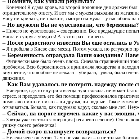
– Помните, как узнали результат?
– Конечно! Я сдала кровь, во второй половине дня должен был 
отрицательному ответу. И вот мы с мужем выходим из магазина 
могу ни кричать, ни плакать, смотрю на мужа – у нас обоих на 
– Но неужели Вы не чувствовали, что беременны?
– Ничего не чувствовала – совершенно. Все предыдущие попытк
могла и супруга убедить! А в этот раз – ничего.
– После радостного известия Вы еще остались в 
– Я пробыла в Киеве еще месяц. Потом уехала, но регулярно пр
– Беременность оправдала Ваши ожидания? Наверн
– Физически мне было очень плохо. Сначала страшнейший токси
проблемы. Всю беременность я принимала лекарства и находила
внутренне, что вообще не лежала – убирала, гуляла, была очен
движения.
– Как Вам удавалось не потерять надежду после 
– Наверное, где-то внутри я всегда чувствовала: не может быт
стресс, и преодолеть его без помощи профессионалов практичес
помогало ничто и никто – ни друзья, ни родные. Такое тяжелое
отчаиваться. Бывало, как подумаю вдруг, сколько мне лет! Не
– Сейчас, на пороге перемен, какие у вас эмоции,
– Завтра уже состоится операция (кесарево сечение). Очень вол
увижу своего ребеночка!
– Домой скоро планируете возвращаться?
– Недели через две-три. Там нас уже ждут – и не только близкие