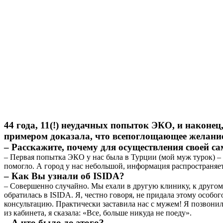
44 года, 11(!) неудачных попыток ЭКО, и наконец
примером доказала, что всепоглощающее желание 
– Расскажите, почему для осуществления своей 
– Первая попытка ЭКО у нас была в Турции (мой муж турок) –
помогло. А город у нас небольшой, информация распространяет
– Как Вы узнали об ISIDA?
– Совершенно случайно. Мы ехали в другую клинику, к другому 
обратилась в ISIDA. Я, честно говоря, не придала этому особого
консультацию. Практически заставила нас с мужем! Я позвонила
из кабинета, я сказала: «Все, больше никуда не поеду».
– А что было до этого?