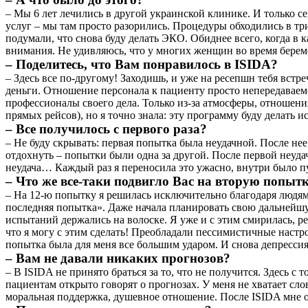
– Мы 6 лет лечились в другой украинской клинике. И только с
услуг – мы там просто разорились. Процедуры обходились в тр
подумали, что снова буду делать ЭКО. Обиднее всего, когда в к
внимания. Не удивляюсь, что у многих женщин во время берем
– Поделитесь, что Вам понравилось в ISIDA?
– Здесь все по-другому! Заходишь, и уже на ресепшн тебя встре
деньги. Отношение персонала к пациенту просто непередаваемое
профессионалы своего дела. Только из-за атмосферы, отношени
прямых рейсов), но я точно знала: эту программу буду делать 
– Все получилось с первого раза?
– Не буду скрывать: первая попытка была неудачной. После нее
отдохнуть – попытки были одна за другой. После первой неуда
неудача… Каждый раз я переносила это ужасно, внутри было п
– Что же все-таки подвигло Вас на вторую попыт
– На 12-ю попытку я решилась исключительно благодаря людям, 
последняя попытка». Даже начала планировать свою дальнейшую
испытаний держались на волоске. Я уже и с этим смирилась, р
что я могу с этим сделать! Преобладали пессимистичные настро
попытка была для меня все большим ударом. И снова депресс
– Вам не давали никаких прогнозов?
– В ISIDA не принято браться за то, что не получится. Здесь с 
пациентам открыто говорят о прогнозах. У меня не хватает сло
моральная поддержка, душевное отношение. После ISIDA мне оч