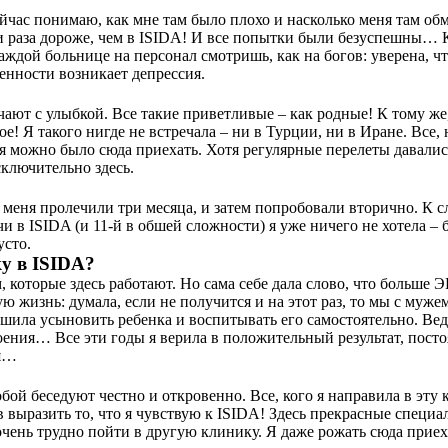
ейчас понимаю, как мне там было плохо и насколько меня там об
и раза дороже, чем в ISIDA! И все попытки были безуспешны… К
аждой больнице на персонал смотришь, как на богов: уверена, что
енности возникает депрессия.
чают с улыбкой. Все такие приветливые – как родные! К тому же,
! Я такого нигде не встречала – ни в Турции, ни в Иране. Все, 
я можно было сюда приехать. Хотя регулярные перелеты давалис
исключительно здесь.
 меня пролечили три месяца, и затем попробовали вторично. К с
чи в ISIDA (и 11-й в обшей сложности) я уже ничего не хотела 
усто.
ку в ISIDA?
которые здесь работают. Но сама себе дала слово, что больше ЭК
 жизнь: думала, если не получится и на этот раз, то мы с муже
ешила усыновить ребенка и воспитывать его самостоятельно. Вед
ения… Все эти годы я верила в положительный результат, постоя
ия…
тобой беседуют честно и откровенно. Все, кого я направила в эту
в выразить то, что я чувствую к ISIDA! Здесь прекрасные специ
ень трудно пойти в другую клинику. Я даже рожать сюда приеха