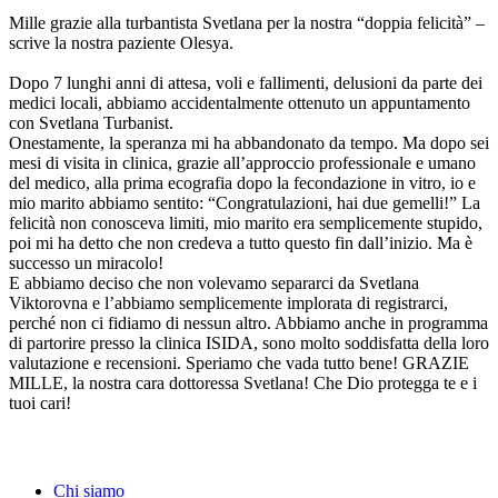
Mille grazie alla turbantista Svetlana per la nostra “doppia felicità” –
scrive la nostra paziente Olesya.
Dopo 7 lunghi anni di attesa, voli e fallimenti, delusioni da parte dei
medici locali, abbiamo accidentalmente ottenuto un appuntamento
con Svetlana Turbanist.
Onestamente, la speranza mi ha abbandonato da tempo. Ma dopo sei
mesi di visita in clinica, grazie all’approccio professionale e umano
del medico, alla prima ecografia dopo la fecondazione in vitro, io e
mio marito abbiamo sentito: “Congratulazioni, hai due gemelli!” La
felicità non conosceva limiti, mio ​​marito era semplicemente stupido,
poi mi ha detto che non credeva a tutto questo fin dall’inizio. Ma è
successo un miracolo!
E abbiamo deciso che non volevamo separarci da Svetlana
Viktorovna e l’abbiamo semplicemente implorata di registrarci,
perché non ci fidiamo di nessun altro. Abbiamo anche in programma
di partorire presso la clinica ISIDA, sono molto soddisfatta della loro
valutazione e recensioni. Speriamo che vada tutto bene! GRAZIE
MILLE, la nostra cara dottoressa Svetlana! Che Dio protegga te e i
tuoi cari!
Chi siamo