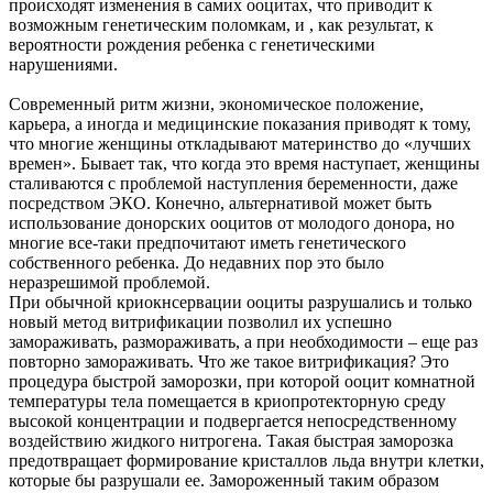
происходят изменения в самих ооцитах, что приводит к
возможным генетическим поломкам, и , как результат, к
вероятности рождения ребенка с генетическими
нарушениями.
Современный ритм жизни, экономическое положение,
карьера, а иногда и медицинские показания приводят к тому,
что многие женщины откладывают материнство до «лучших
времен». Бывает так, что когда это время наступает, женщины
сталиваются с проблемой наступления беременности, даже
посредством ЭКО. Конечно, альтернативой может быть
использование донорских ооцитов от молодого донора, но
многие все-таки предпочитают иметь генетического
собственного ребенка. До недавних пор это было
неразрешимой проблемой.
При обычной криокнсервации ооциты разрушались и только
новый метод витрификации позволил их успешно
замораживать, размораживать, а при необходимости – еще раз
повторно замораживать. Что же такое витрификация? Это
процедура быстрой заморозки, при которой ооцит комнатной
температуры тела помещается в криопротекторную среду
высокой концентрации и подвергается непосредственному
воздействию жидкого нитрогена. Такая быстрая заморозка
предотвращает формирование кристаллов льда внутри клетки,
которые бы разрушали ее. Замороженный таким образом