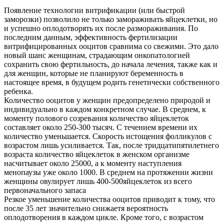
Появление технологии витрификации (или быстрой
заморозки) позволило не только замораживать яйцеклетки, но
и успешно оплодотворять их после размораживания. По
последним данным, эффективность фертилизации
витрифицированных ооцитов сравнима со свежими. Это дало
новый шанс женщинам, страдающим онкопатологией
сохранить свою фертильность, до начала лечения, также как и
для женщин, которые не планируют беременность в
настоящее время, в будущем родить генетически собственного
ребенка.
Количество ооцитов у женщин предопределено природой и
индивидуально в каждом конкретном случае. В среднем, к
моменту полового созревания количество яйцеклеток
составляет около 250-300 тысяч. С течением времени их
количество уменьшается. Скорость истощения фолликулов с
возрастом лишь усиливается. Так, после тридцатипятилетнего
возраста количество яйцеклеток в женском организме
насчитывает около 25000, а к моменту наступления
менопаузы уже около 1000. В среднем на протяжении жизни
женщины овулирует лишь 400-500яйцеклеток из всего
первоначального запаса
Резкое уменьшение количества ооцитов приводит к тому, что
после 35 лет значительно снижаетя вероятность
оплодотворения в каждом цикле. Кроме того, с возрастом