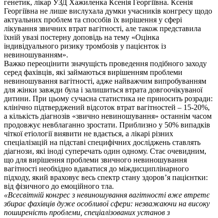
генетик, лікар УЗД Хажиленка Ксенія Георгіївна. Ксенія
Георгіївна не лише вислухала думки учасників конгресу щодо
актуальних проблем та способів їх вирішення у сфері
лікування звичних втрат вагітності, але також представила
їхній увазі постерну доповідь на тему «Оцінка
індивідуального ризику тромбозів у пацієнток із
невиношуванням».
Важко переоцінити значущість проведення подібного заходу
серед фахівців, які займаються вирішенням проблеми
невиношування вагітності, адже найважчим випробуванням
для жінки завжди була і залишиться втрата довгоочікуваної
дитини. При цьому сучасна статистика не приносить розради:
клінічно підтверджений відсоток втрат вагітностей – 15-20%,
а кількість діагнозів «звично невиношування» останнім часом
продовжує невблаганно зростати. Приблизно у 50% випадків
чіткої етіології виявити не вдається, а лікарі різних
спеціалізацій на підставі специфічних досліджень ставлять
діагнози, які іноді суперечать один одному. Стає очевидним,
що для вирішення проблеми звичного невиношування
вагітності необхідно вдаватися до міждисциплінарного
підходу, який враховує весь спектр стану здоров’я пацієнтки:
від фізичного до емоційного тла.
«Всесвітній конгрес з невиношування вагітності вже втретє
збирає фахівців дуже особливої сфери: незважаючи на високу
поширеність проблеми, спеціалізованих установ з