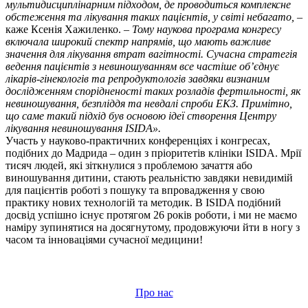
мультидисциплінарним підходом, де проводиться комплексне
обстеження та лікування таких пацієнтів, у світі небагато,
–
каже Ксенія Хажиленко. –
Тому наукова програма конгресу
включала широкий спектр напрямів, що мають важливе
значення для лікування втрат вагітності. Сучасна стратегія
ведення пацієнтів з невиношуванням все частіше об’єднує
лікарів-гінекологів та репродуктологів завдяки визнаним
дослідженням спорідненості таких розладів фертильності, як
невиношування, безпліддя та невдалі спроби ЕКЗ. Примітно,
що саме такий підхід був основою ідеї створення Центру
лікування невиношування ISIDA».
Участь у науково-практичних конференціях і конгресах,
подібних до Мадрида – один з пріоритетів клініки ISIDA. Мрії
тисяч людей, які зіткнулися з проблемою зачаття або
виношування дитини, стають реальністю завдяки невидимій
для пацієнтів роботі з пошуку та впровадження у свою
практику нових технологій та методик. В ISIDA подібний
досвід успішно існує протягом 26 років роботи, і ми не маємо
наміру зупинятися на досягнутому, продовжуючи йти в ногу з
часом та інноваціями сучасної медицини!
Про нас