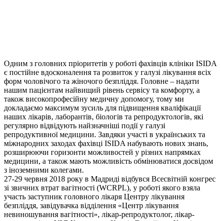
Одним з головних пріоритетів у роботі фахівців клініки ISIDA
є постійне вдосконалення та розвиток у галузі лікування всіх
форм чоловічого та жіночого безпліддя. Головне – надати
нашим пацієнтам найвищий рівень сервісу та комфорту, а
також високопрофесійну медичну допомогу, тому ми
докладаємо максимум зусиль для підвищення кваліфікації
наших лікарів, лаборантів, біологів та репродуктологів, які
регулярно відвідують найзначніші події у галузі
репродуктивної медицини. Завдяки участі в українських та
міжнародних заходах фахівці ISIDA набувають нових знань,
розширюючи горизонти можливостей у різних напрямках
медицини, а також мають можливість обмінюватися досвідом
з іноземними колегами.
27-29 червня 2018 року в Мадриді відбувся Всесвітній конгрес
зі звичних втрат вагітності (WCRPL), у роботі якого взяла
участь заступник головного лікаря Центру лікування
безпліддя, завідувачка відділення «Центр лікування
невиношування вагітності», лікар-репродуктолог, лікар-