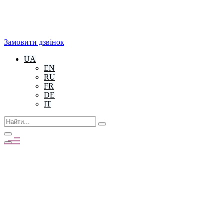
Замовити дзвінок
UA
EN
RU
FR
DE
IT